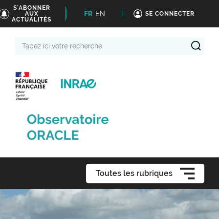
S'ABONNER
FR
EN
AUX
SE CONNECTER
ACTUALITÉS
Tapez
ici
votre
recherche
Toutes les rubriques